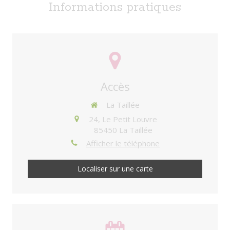
Informations pratiques
Accès
La Taillée
24, Le Petit Louvre
85450
La Taillée
Afficher le téléphone
Localiser sur une carte