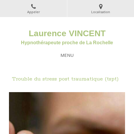
Appeler
Localisation
Laurence VINCENT
Hypnothérapeute proche de La Rochelle
MENU
Trouble du stress post traumatique (tspt)