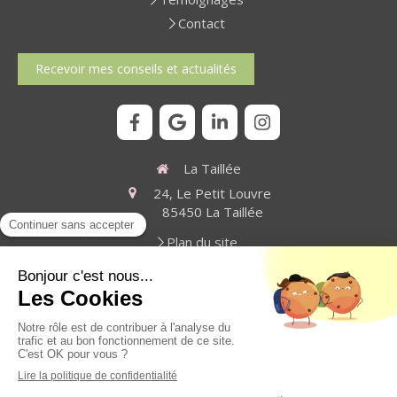
Contact
Recevoir mes conseils et actualités
La Taillée
24, Le Petit Louvre
85450
La Taillée
Plan du site
Mentions légales
Du
lundi
au
vendredi
9h-12h30 / 14h30-19h
Prendre rendez-vous